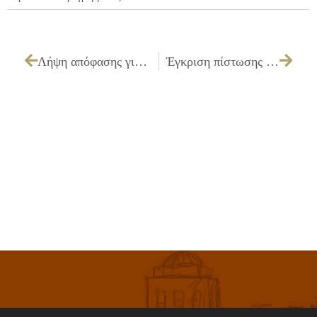
Λήψη απόφασης για εξέταση προσφορών και εισήγηση ανάθεσης που αφορά την παράσταση Καραγκιόζη από το θέατρο σκιών
Έγκριση πίστωσης ποσού 1.650,00€ με ΦΠΑ για μουσική εκδήλωση στις 27/8/2011 στην πλατεία Αγ. Φανουρίου στο πλαίσιο του εορτασμού του Αγίου Φανουρίου