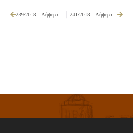
239/2018 – Λήψη απόφασης για επιβολή προστίμου λόγω παράβασης του άρθρου 7 παρ. 3 εδαφ. 1 του Κανονισμού Προστασίας του Περιβάλλοντος
241/2018 – Λήψη απόφασης Δημοτικού Συμβουλίου για αίτηση χορήγησης αδειών ίδρυσης και λειτουργίας των Δημοτικών Παιδικών Βρεφονηπιακών Σταθμών του Δήμου Ιλίου, οι οποίοι λειτουργούν ως Τμήματα Διεύθυνσης Προσχολικής Αγωγής του Δήμου Ιλίου»