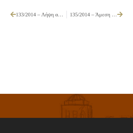
133/2014 – Λήψη απόφασης για επιβολή προστίμου ΟΤΕ Α.Ε. για εκσκαφές από οργανισμούς κοινής ωφελείας, σύμφωνα με το άρθρο 26 του Κανονισμού Προστασίας του Περιβάλλοντος
135/2014 – Άμεση λειτουργία απογευματινής Σχολής Επαγγελματικής Κατάρτισης (ΣΕΚ)