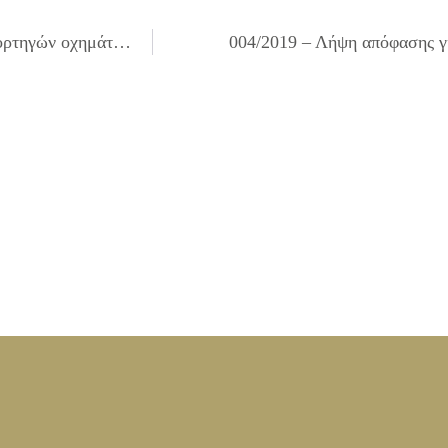
002/2019 – Λήψη απόφασης απαγόρευσης στάθμευσης φορτηγών οχημάτων άνω του 1.0 τόνου και στο υπόλοιπο διανοιχθέν τμήμα της οδού Κηφισού (από οδό Δραγουμάνου έως την οδό Ρουβικώνος Φλέβας)
004/2019 – Λήψη απόφασης γ