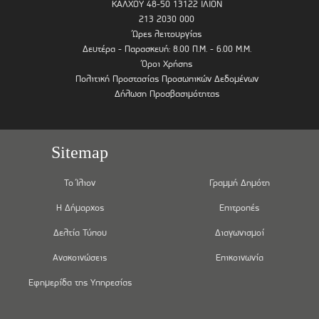
ΚΑΛΧΟΥ 48-50 13122 ΙΛΙΟΝ
213 2030 000
Ώρες λειτουργίας
Δευτέρα - Παρασκευή: 8.00 Π.Μ. - 6.00 Μ.Μ.
Όροι Χρήσης
Πολιτική Προστασίας Προσωπικών Δεδομένων
Δήλωση Προσβασιμότητας
Sitemap
Το Ίλιον
Γραμμή Δημότη
Η Δήμαρχος
Επιτροπές
Δελτία Τύπου
Διαγωνισμοί
Ανακοινώσεις
Επικοινωνία
Εφημερίδα της Υπηρεσίας