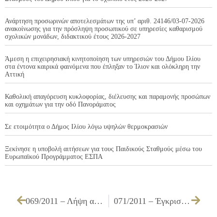
Ανάρτηση προσωρινών αποτελεσμάτων της υπ’ αριθ. 24146/03-07-2026
ανακοίνωσης για την πρόσληψη προσωπικού σε υπηρεσίες καθαρισμού
σχολικών μονάδων, διδακτικού έτους 2026-2027
Άμεση η επιχειρησιακή κινητοποίηση των υπηρεσιών του Δήμου Ιλίου
στα έντονα καιρικά φαινόμενα που έπληξαν το Ίλιον και ολόκληρη την
Αττική
Καθολική απαγόρευση κυκλοφορίας, διέλευσης και παραμονής προσώπων
και οχημάτων για την οδό Πανοράματος
Σε ετοιμότητα ο Δήμος Ιλίου λόγω υψηλών θερμοκρασιών
Ξεκίνησε η υποβολή αιτήσεων για τους Παιδικούς Σταθμούς μέσω του
Ευρωπαϊκού Προγράμματος ΕΣΠΑ
069/2011 – Λήψη απόφασης για κατ’ εξαίρεση άδεια οδήγησης του ΚΗΟ 4979 επιβατικού οχήματος
071/2011 – Έγκριση της Εισηγητικής Έκθεσης και του Προϋπολογισμού του Δήμου Ιλίου για το έτος 2011, σύμφωνα με το άρθρο 266 του Ν. 3852/2010