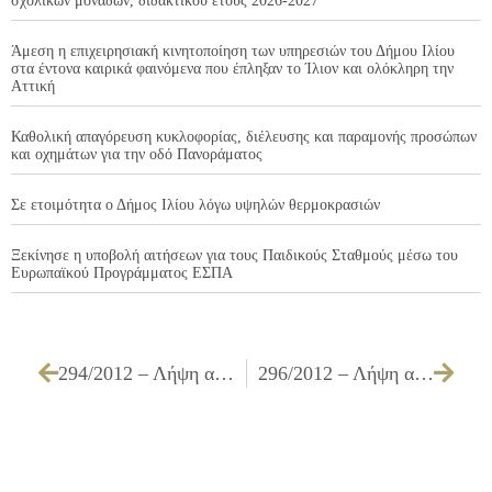
σχολικών μονάδων, διδακτικού έτους 2026-2027
Άμεση η επιχειρησιακή κινητοποίηση των υπηρεσιών του Δήμου Ιλίου
στα έντονα καιρικά φαινόμενα που έπληξαν το Ίλιον και ολόκληρη την
Αττική
Καθολική απαγόρευση κυκλοφορίας, διέλευσης και παραμονής προσώπων
και οχημάτων για την οδό Πανοράματος
Σε ετοιμότητα ο Δήμος Ιλίου λόγω υψηλών θερμοκρασιών
Ξεκίνησε η υποβολή αιτήσεων για τους Παιδικούς Σταθμούς μέσω του
Ευρωπαϊκού Προγράμματος ΕΣΠΑ
294/2012 – Λήψη απόφασης για την έγκριση Πρωτοκόλλου Οριστικής Παραλαβής του έργου ΣΥΝΤΗΡΗΣΗ – ΕΠΙΣΚΕΥΗ ΟΔΟΣΤΡΩΜΑΤΩΝ (ΛΑΚΚΟΥΒΕΣ) ΕΡΓ. Α3/08
296/2012 – Λήψη απόφασης για μετονομασία οδών στην Περιοχή Ραδιοφωνίας