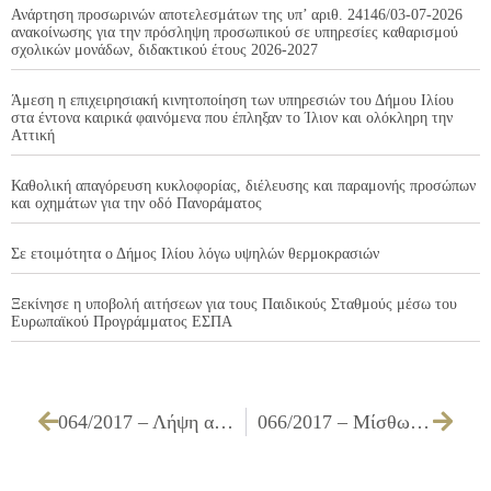
Ανάρτηση προσωρινών αποτελεσμάτων της υπ’ αριθ. 24146/03-07-2026
ανακοίνωσης για την πρόσληψη προσωπικού σε υπηρεσίες καθαρισμού
σχολικών μονάδων, διδακτικού έτους 2026-2027
Άμεση η επιχειρησιακή κινητοποίηση των υπηρεσιών του Δήμου Ιλίου
στα έντονα καιρικά φαινόμενα που έπληξαν το Ίλιον και ολόκληρη την
Αττική
Καθολική απαγόρευση κυκλοφορίας, διέλευσης και παραμονής προσώπων
και οχημάτων για την οδό Πανοράματος
Σε ετοιμότητα ο Δήμος Ιλίου λόγω υψηλών θερμοκρασιών
Ξεκίνησε η υποβολή αιτήσεων για τους Παιδικούς Σταθμούς μέσω του
Ευρωπαϊκού Προγράμματος ΕΣΠΑ
064/2017 – Λήψη απόφασης για θέσεις στάθμευσης ΑμεΑ
066/2017 – Μίσθωση οικήματος για στέγαση των επιμορφωτικών δραστηριοτήτων του Δήμου Ιλίου