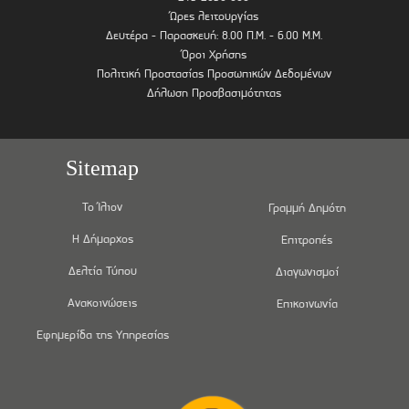
Ώρες λειτουργίας
Δευτέρα - Παρασκευή: 8.00 Π.Μ. - 6.00 Μ.Μ.
Όροι Χρήσης
Πολιτική Προστασίας Προσωπικών Δεδομένων
Δήλωση Προσβασιμότητας
Sitemap
Το Ίλιον
Γραμμή Δημότη
Η Δήμαρχος
Επιτροπές
Δελτία Τύπου
Διαγωνισμοί
Ανακοινώσεις
Επικοινωνία
Εφημερίδα της Υπηρεσίας