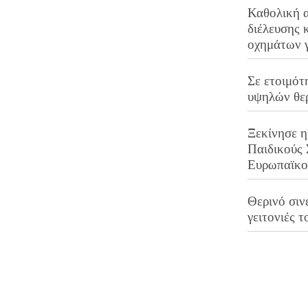
Καθολική 
διέλευσης 
οχημάτων 
Σε ετοιμότ
υψηλών θε
Ξεκίνησε η
Παιδικούς
Ευρωπαϊκ
Θερινό σινε
γειτονιές τ