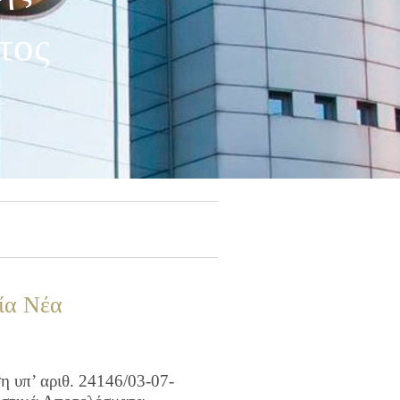
τος
ία Νέα
 υπ’ αριθ. 24146/03-07-