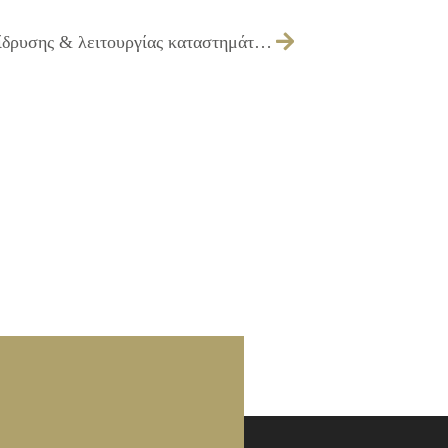
Λήψη απόφασης για χορήγηση αδειών ίδρυσης & λειτουργίας καταστημάτων υγειονομικού ενδιαφέροντος