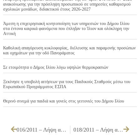
ανακοίνωσης για την πρόσληψη προσωπικού σε υπηρεσίες καθαρισμού
σχολικών μονάδων, διδακτικού έτους 2026-2027
Άμεση η επιχειρησιακή κινητοποίηση των υπηρεσιών του Δήμου Ιλίου
στα έντονα καιρικά φαινόμενα που έπληξαν το Ίλιον και ολόκληρη την
Αττική
Καθολική απαγόρευση κυκλοφορίας, διέλευσης και παραμονής προσώπων
και οχημάτων για την οδό Πανοράματος
Σε ετοιμότητα ο Δήμος Ιλίου λόγω υψηλών θερμοκρασιών
Ξεκίνησε η υποβολή αιτήσεων για τους Παιδικούς Σταθμούς μέσω του
Ευρωπαϊκού Προγράμματος ΕΣΠΑ
Θερινό σινεμά για παιδιά και γονείς στις γειτονιές του Δήμου Ιλίου
016/2011 – Λήψη απόφασης για αντικατάσταση άδειας ίδρυσης & λειτουργίας καταστημάτων υγειονομικού ενδιαφέροντος
018/2011 – Λήψη απόφασης για χορήγηση αδειών ίδρυσης & λειτουργίας καταστημάτων υγειονομικού ενδιαφέροντος