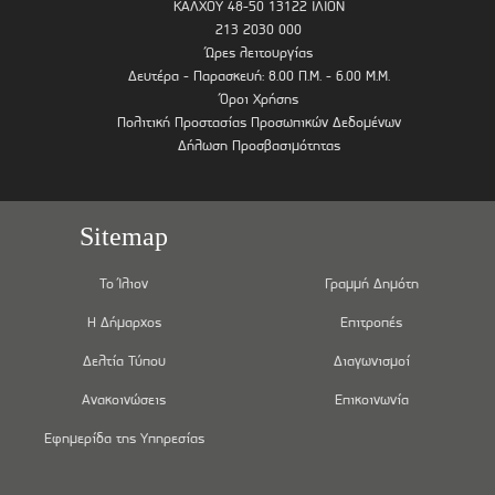
ΚΑΛΧΟΥ 48-50 13122 ΙΛΙΟΝ
213 2030 000
Ώρες λειτουργίας
Δευτέρα - Παρασκευή: 8.00 Π.Μ. - 6.00 Μ.Μ.
Όροι Χρήσης
Πολιτική Προστασίας Προσωπικών Δεδομένων
Δήλωση Προσβασιμότητας
Sitemap
Το Ίλιον
Γραμμή Δημότη
Η Δήμαρχος
Επιτροπές
Δελτία Τύπου
Διαγωνισμοί
Ανακοινώσεις
Επικοινωνία
Εφημερίδα της Υπηρεσίας