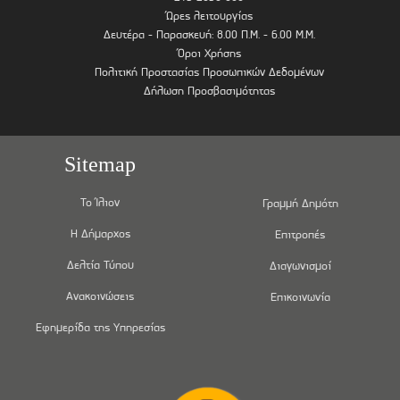
Ώρες λειτουργίας
Δευτέρα - Παρασκευή: 8.00 Π.Μ. - 6.00 Μ.Μ.
Όροι Χρήσης
Πολιτική Προστασίας Προσωπικών Δεδομένων
Δήλωση Προσβασιμότητας
Sitemap
Το Ίλιον
Γραμμή Δημότη
Η Δήμαρχος
Επιτροπές
Δελτία Τύπου
Διαγωνισμοί
Ανακοινώσεις
Επικοινωνία
Εφημερίδα της Υπηρεσίας