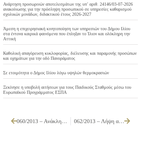
Ανάρτηση προσωρινών αποτελεσμάτων της υπ’ αριθ. 24146/03-07-2026
ανακοίνωσης για την πρόσληψη προσωπικού σε υπηρεσίες καθαρισμού
σχολικών μονάδων, διδακτικού έτους 2026-2027
Άμεση η επιχειρησιακή κινητοποίηση των υπηρεσιών του Δήμου Ιλίου
στα έντονα καιρικά φαινόμενα που έπληξαν το Ίλιον και ολόκληρη την
Αττική
Καθολική απαγόρευση κυκλοφορίας, διέλευσης και παραμονής προσώπων
και οχημάτων για την οδό Πανοράματος
Σε ετοιμότητα ο Δήμος Ιλίου λόγω υψηλών θερμοκρασιών
Ξεκίνησε η υποβολή αιτήσεων για τους Παιδικούς Σταθμούς μέσω του
Ευρωπαϊκού Προγράμματος ΕΣΠΑ
060/2013 – Ανάκληση προέγκρισης ίδρυσης καταστήματος και χορήγηση νέας
062/2013 – Λήψη απόφασης για χορήγηση αδειών ίδρυσης και λειτουργίας καταστημάτων υγειονομικού ενδιαφέροντος