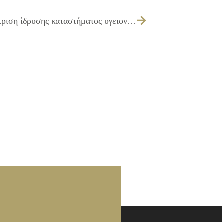
024/2011 – Λήψη απόφασης για προέγκριση ίδρυσης καταστήματος υγειονομικού ενδιαφέροντος