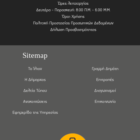
Ώρες λειτουργίας
Δευτέρα - Παρασκευή: 8.00 Π.Μ. - 6.00 Μ.Μ.
Όροι Χρήσης
Πολιτική Προστασίας Προσωπικών Δεδομένων
Δήλωση Προσβασιμότητας
Sitemap
Το Ίλιον
Γραμμή Δημότη
Η Δήμαρχος
Επιτροπές
Δελτία Τύπου
Διαγωνισμοί
Ανακοινώσεις
Επικοινωνία
Εφημερίδα της Υπηρεσίας