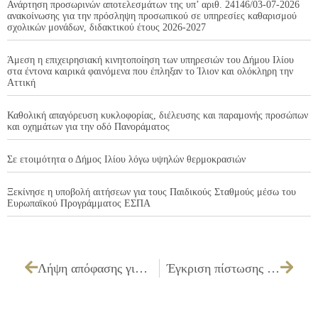
Ανάρτηση προσωρινών αποτελεσμάτων της υπ’ αριθ. 24146/03-07-2026
ανακοίνωσης για την πρόσληψη προσωπικού σε υπηρεσίες καθαρισμού
σχολικών μονάδων, διδακτικού έτους 2026-2027
Άμεση η επιχειρησιακή κινητοποίηση των υπηρεσιών του Δήμου Ιλίου
στα έντονα καιρικά φαινόμενα που έπληξαν το Ίλιον και ολόκληρη την
Αττική
Καθολική απαγόρευση κυκλοφορίας, διέλευσης και παραμονής προσώπων
και οχημάτων για την οδό Πανοράματος
Σε ετοιμότητα ο Δήμος Ιλίου λόγω υψηλών θερμοκρασιών
Ξεκίνησε η υποβολή αιτήσεων για τους Παιδικούς Σταθμούς μέσω του
Ευρωπαϊκού Προγράμματος ΕΣΠΑ
Λήψη απόφασης για σφράγιση του καταστήματος «ΚΡΕΟΠΩΛΕΙΟ ΜΕ ΤΥΠΟΠΟΙΗΜΕΝΑ ΕΙΔΗ ΠΑΝΤΟΠΩΛΕΙΟΥ» ιδιοκτησίας ΜΟΥΡΟΥΤΗ ΚΩΝ/ΝΟΥ του ΠΑΝΑΓΙΩΤΗ επί των οδών Μ. Ανατολής & Κω 38 στο Ίλιον, λόγω στέρησης της νόμιμης άδειας λειτουργίας
Έγκριση πίστωσης ποσού 36,41 € υπέρ του δικαιούχου ΗΜΕΡΗΣΙΑ Α.Ε.Ε., εφημερίδα ΗΜΕΡΗΣΙΑ