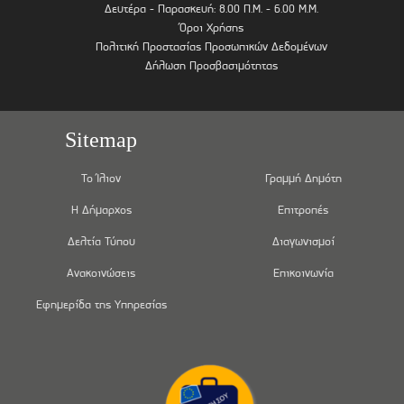
Δευτέρα - Παρασκευή: 8.00 Π.Μ. - 6.00 Μ.Μ.
Όροι Χρήσης
Πολιτική Προστασίας Προσωπικών Δεδομένων
Δήλωση Προσβασιμότητας
Sitemap
Το Ίλιον
Γραμμή Δημότη
Η Δήμαρχος
Επιτροπές
Δελτία Τύπου
Διαγωνισμοί
Ανακοινώσεις
Επικοινωνία
Εφημερίδα της Υπηρεσίας