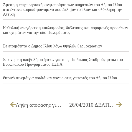
Άμεση η επιχειρησιακή κινητοποίηση των υπηρεσιών του Δήμου Ιλίου
στα έντονα καιρικά φαινόμενα που έπληξαν το Ίλιον και ολόκληρη την
Αττική
Καθολική απαγόρευση κυκλοφορίας, διέλευσης και παραμονής προσώπων
και οχημάτων για την οδό Πανοράματος
Σε ετοιμότητα ο Δήμος Ιλίου λόγω υψηλών θερμοκρασιών
Ξεκίνησε η υποβολή αιτήσεων για τους Παιδικούς Σταθμούς μέσω του
Ευρωπαϊκού Προγράμματος ΕΣΠΑ
Θερινό σινεμά για παιδιά και γονείς στις γειτονιές του Δήμου Ιλίου
Λήψη απόφασης για την εξέταση ένστασης και έγκριση του πρακτικού δημοπρασίας του έργου ΓΕΝΙΚΗ ΣΥΝΤΗΡΗΣΗ ΣΧΟΛΙΚΩΝ ΚΤΙΡΙΩΝ ΤΟΥ ΔΗΜΟΥ εργ. Δ2/10
26/04/2010 ΔΕΛΤΙΟ ΤΥΠΟΥ ΓΙΑ ΤΗΝ ΣΥΜΜΕΤΟΧΗ ΤΟΥ ΔΗΜΑΡΧΟΥ ΙΛΙΟΥ ΣΕ ΕΠΙΣΤΗΜΟΝΙΚΗ ΗΜΕΡΙΔΑ ΣΤΗΝ ΑΡΚΑΔΙΑ