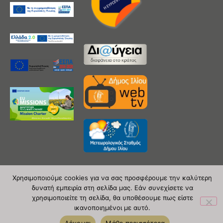
Χρησιμοποιούμε cookies για να σας προσφέρουμε την καλύτερη
δυνατή εμπειρία στη σελίδα μας. Εάν συνεχίσετε να
Copyright 2020 © Δήμος Ιλίου
χρησιμοποιείτε τη σελίδα, θα υποθέσουμε πως είστε
ικανοποιημένοι με αυτό.
| powered by Evolutionprojects
Δέχομαι
Μάθε περισσότερα