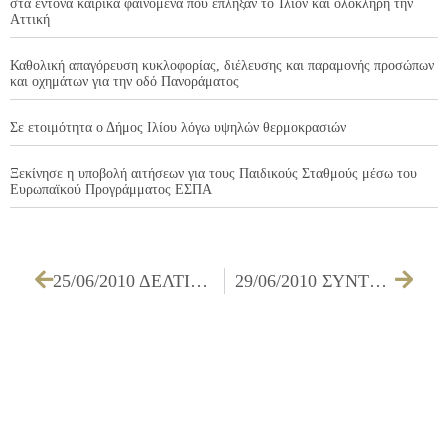
στα έντονα καιρικά φαινόμενα που έπληξαν το Ίλιον και ολόκληρη την
Αττική
Καθολική απαγόρευση κυκλοφορίας, διέλευσης και παραμονής προσώπων
και οχημάτων για την οδό Πανοράματος
Σε ετοιμότητα ο Δήμος Ιλίου λόγω υψηλών θερμοκρασιών
Ξεκίνησε η υποβολή αιτήσεων για τους Παιδικούς Σταθμούς μέσω του
Ευρωπαϊκού Προγράμματος ΕΣΠΑ
25/06/2010 ΔΕΛΤΙΟ ΤΥΠΟΥ ΓΙΑ ΤΗΝ ΕΠΙΣΚΕΨΗ ΤΟΥ ΠΡΟΕΔΡΟΥ ΤΟΥ ΣΥΡΙΖΑ, κ. ΑΛΕΞΗ ΤΣΙΠΡΑ, ΣΤΟ ΚΕΝΤΡΟ ΠΡΟΛΗΨΗΣ “ΦΑΕΘΩΝ” ΣΤΟ ΙΛΙΟΝ
29/06/2010 ΣΥΝΤΗΡΗΣΗ – ΑΝΑΚΑΤΑΣΚΕΥΗ ΠΕΖΟΔΡΟΜΙΩΝ ΓΙΑ ΤΗΝ ΒΕΛΤΙΩΣΗ ΠΡΟΣΒΑΣΙΜΟΤΗΤΑΣ ΤΟΥΣ