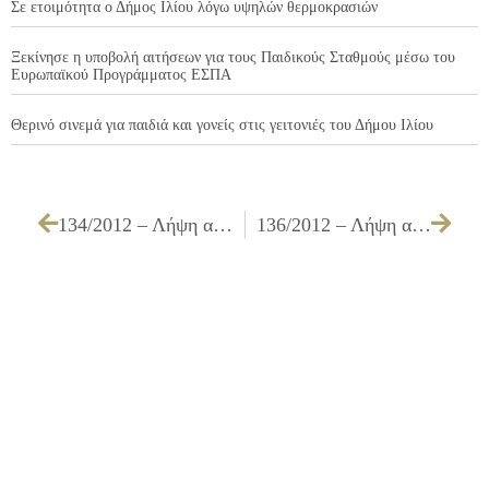
Σε ετοιμότητα ο Δήμος Ιλίου λόγω υψηλών θερμοκρασιών
Ξεκίνησε η υποβολή αιτήσεων για τους Παιδικούς Σταθμούς μέσω του
Ευρωπαϊκού Προγράμματος ΕΣΠΑ
Θερινό σινεμά για παιδιά και γονείς στις γειτονιές του Δήμου Ιλίου
134/2012 – Λήψη απόφασης για την έγκριση διάθεσης πίστωσης ποσού 55.350,00 € για την κατασκευή του έργου ΔΙΑΜΟΡΦΩΣΗ ΔΙΑΝΟΙΧΘΕΝΤΩΝ ΟΔΩΝ ΕΡΓ. Α2/12
136/2012 – Λήψη απόφασης για την έγκριση επιπλέον διάθεσης πίστωσης του έργου ΚΑΤΑΣΚΕΥΗ ΑΣΦΑΛΤΟΤΑΠΗΤΑ ΟΔΩΝ ΤΟΥ ΔΗΜΟΥ ΕΡΓ. Α3/10