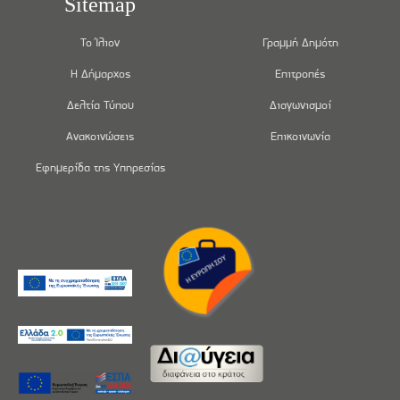
Sitemap
Το Ίλιον
Γραμμή Δημότη
Η Δήμαρχος
Επιτροπές
Δελτία Τύπου
Διαγωνισμοί
Ανακοινώσεις
Επικοινωνία
Εφημερίδα της Υπηρεσίας