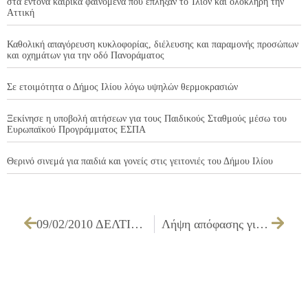
στα έντονα καιρικά φαινόμενα που έπληξαν το Ίλιον και ολόκληρη την
Αττική
Καθολική απαγόρευση κυκλοφορίας, διέλευσης και παραμονής προσώπων
και οχημάτων για την οδό Πανοράματος
Σε ετοιμότητα ο Δήμος Ιλίου λόγω υψηλών θερμοκρασιών
Ξεκίνησε η υποβολή αιτήσεων για τους Παιδικούς Σταθμούς μέσω του
Ευρωπαϊκού Προγράμματος ΕΣΠΑ
Θερινό σινεμά για παιδιά και γονείς στις γειτονιές του Δήμου Ιλίου
09/02/2010 ΔΕΛΤΙΟ ΤΥΠΟΥ ΓΙΑ ΤΗΝ ΣΥΜΜΕΤΟΧΗ ΤΟΥ ΔΗΜΟΥ ΣΤΗΝ ΗΜΕΡΙΔΑ ΜΕ ΘΕΜΑ ΤΗ ΦΡΟΝΤΙΔΑ ΤΩΝ ΚΟΙΝΩΝΙΚΑ ΕΥΠΑΘΩΝ ΟΜΑΔΩΝ
Λήψη απόφασης για απαγόρευση στάσης & στάθμευσης των φορτηγών αυτοκινήτων γύρω από τις πλατείες Ο.Τ. 1071Α & 1088Α – περιοχής ΜΙΧΕΛΗ