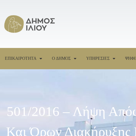
ΕΠΙΚΑΙΡΟΤΗΤΑ
Ο ΔΗΜΟΣ
ΥΠΗΡΕΣΙΕΣ
ΨΗΦΙ
501/2016 – Λήψη Απόφ
Και Όρων Διακήρυξης 