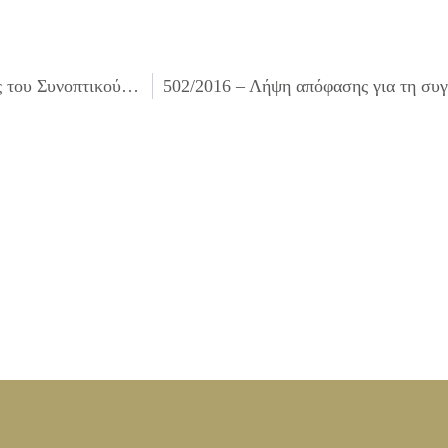
500/2016 – Έγκριση πρακτικού της επιτροπής διενέργειας του Συνοπτικού διαγωνισμού για την «Προμήθεια ηλεκτρολογικού υλικού για τις ανάγκες του Δήμου»