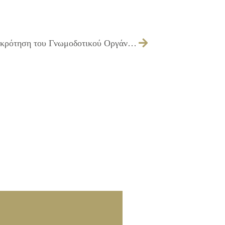
502/2016 – Λήψη απόφασης για τη συγκρότηση του Γνωμοδοτικού Οργάνου – Επιτροπής διενέργειας διαγωνισμών, για τη σύναψη δημοσίων συμβάσεων έργων, έτους 2016 και για έργα με εκτιμώμενη αξία σύμβασης κάτω του 1.000.000,00€ χωρίς Φ.Π.Α.