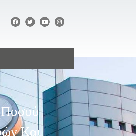
 Ποσού
φών Και