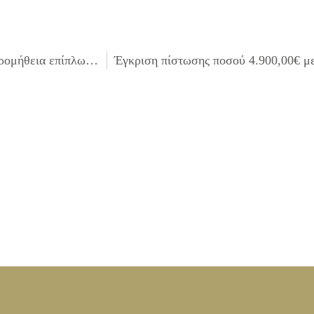
Έγκριση πίστωσης ποσού 3.000,00€ με Φ.Π.Α. για την προμήθεια επίπλων για το καλλιτεχνικό καφενείο