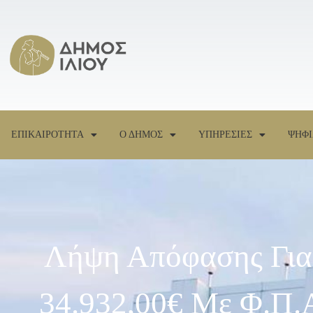
ΕΠΙΚΑΙΡΟΤΗΤΑ
Ο ΔΗΜΟΣ
ΥΠΗΡΕΣΙΕΣ
ΨΗΦΙ
Λήψη Απόφασης Για
34.932,00€ Με Φ.Π.