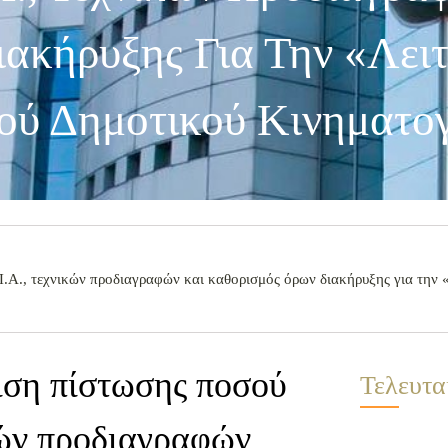
ακήρυξης Για Την «Λειτ
νού Δημοτικού Κινηματ
Α., τεχνικών προδιαγραφών και καθορισμός όρων διακήρυξης για την «Λ
ιση πίστωσης ποσού
Τελευτα
κών προδιαγραφών