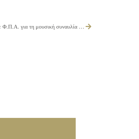
Έγκριση πίστωσης ποσού 4.900,00€ με Φ.Π.Α. για τη μουσική συναυλία «Τα τέσσερα Βlues»