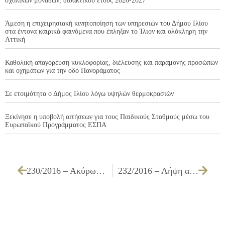
σχολικών μονάδων, διδακτικού έτους 2026-2027
Άμεση η επιχειρησιακή κινητοποίηση των υπηρεσιών του Δήμου Ιλίου
στα έντονα καιρικά φαινόμενα που έπληξαν το Ίλιον και ολόκληρη την
Αττική
Καθολική απαγόρευση κυκλοφορίας, διέλευσης και παραμονής προσώπων
και οχημάτων για την οδό Πανοράματος
Σε ετοιμότητα ο Δήμος Ιλίου λόγω υψηλών θερμοκρασιών
Ξεκίνησε η υποβολή αιτήσεων για τους Παιδικούς Σταθμούς μέσω του
Ευρωπαϊκού Προγράμματος ΕΣΠΑ
230/2016 – Ακύρωση της ΑΟΕ 131/2016 περί έγκρισης πίστωσης & τεχνικών προδιαγραφών για την «Προμήθεια φωτιστικών σωμάτων στο κλειστό Γυμναστήριο «Πεταλούδα» και ανατροπή της ΑΑΥ 466/2016».
232/2016 – Λήψη απόφασης για τον καθορισμό της διαδικασίας για τις εγγραφές – επανεγγραφές στους Παιδικούς και Βρεφονηπιακούς Σταθμούς του Δήμου μας, για το σχολικό έτος 2016-2017.