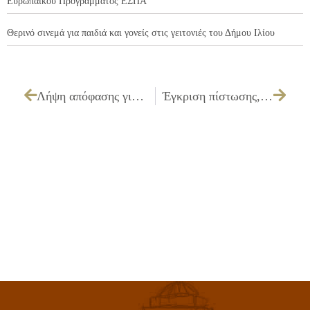
Ευρωπαϊκού Προγράμματος ΕΣΠΑ
Θερινό σινεμά για παιδιά και γονείς στις γειτονιές του Δήμου Ιλίου
Λήψη απόφασης για σφράγιση του καταστήματος «ΕΣΤΙΑΤΟΡΙΟ – ΑΝΑΨΥΚΤΗΡΙΟ – ΚΑΦΕΤΕΡΙΑ» ιδιοκτησίας Δ. & Π. ΤΕΡΖΗ Ο.Ε., επί της οδού Σπ. Μουστακλή 23, εντός του Πάρκου Περιβαλλοντικής Προστασίας «ΑΝΤΩΝΗΣ ΤΡΙΤΣΗΣ» στο Ίλιον, λόγω στέρησης της νόμιμης άδειας λειτουργίας
Έγκριση πίστωσης, τεχνικών προδιαγραφών, καθορισμός όρων διακήρυξης και τρόπου εκτέλεσης για την «Προμήθεια, εκτύπωση και βιβλιοδεσία διαφόρων εντύπων και εγγράφων των Υπηρεσιών του Δήμου»