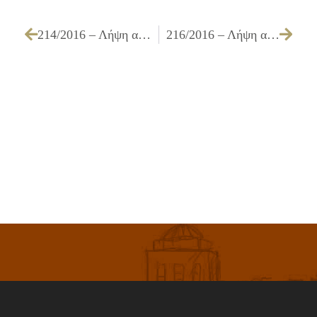
214/2016 – Λήψη απόφασης για τη χορήγηση 4ης παράτασης προθεσμίας εκτέλεσης του έργου ΒΕΛΤΙΩΣΗ ΠΡΟΣΒΑΣΙΜΟΤΗΤΑΣ ΛΕΩΦΟΡΟΥ ΑΓ. ΦΑΝΟΥΡΙΟΥ ΓΙΑ ΤΗΝ ΑΣΦΑΛΗ ΠΡΟΣΒΑΣΗ ΠΕΖΩΝ & ΟΧΗΜΑΤΩΝ ΠΡΟΣ ΤΟΥΣ ΔΙΑΜΟΡΦΩΜΕΝΟΥΣ ΧΩΡΟΥΣ ΠΡΑΣΙΝΟΥ & ΥΠΑΙΘΡΙΑΣ ΣΤΑΘΜΕΥΣΗΣ (Ο.Τ. 2146Α & 2057Α πρώην 20ο Δημοτικό Σχολείο)
216/2016 – Λήψη απόφασης για την έγκριση Πρωτοκόλλου Προσωρινής & Οριστικής Παραλαβής του έργου ΕΡΓΑΣΙΕΣ ΣΥΝΤΗΡΗΣΗΣ ΠΟΛΙΤΙΣΤΙΚΟΥ ΚΕΝΤΡΟΥ