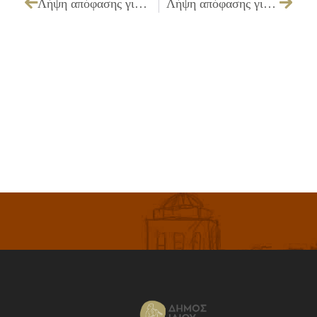
Λήψη απόφασης για εξέταση προσφορών και εισήγηση ανάθεσης για θεατρική παράσταση «Ο ΦΙΑΚΑΣ» στο Αθλητικό Κέντρο Παλατιανής στις 23/9/2011
Λήψη απόφασης για εξέταση προσφορών και εισήγηση ανάθεσης για Δημιουργικό – επιμέλεια εντύπων των εκδηλώσεων Οκτωβρίου – Νοεμβρίου