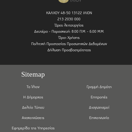
ΚΑΛΧΟΥ 48-50 13122 ΙΛΙΟΝ
213 2030 000
Ώρες λειτουργίας
Δευτέρα - Παρασκευή: 8.00 Π.Μ. - 6.00 Μ.Μ.
Όροι Χρήσης
Πολιτική Προστασίας Προσωπικών Δεδομένων
Δήλωση Προσβασιμότητας
Sitemap
Το Ίλιον
Γραμμή Δημότη
Η Δήμαρχος
Επιτροπές
Δελτία Τύπου
Διαγωνισμοί
Ανακοινώσεις
Επικοινωνία
Εφημερίδα της Υπηρεσίας