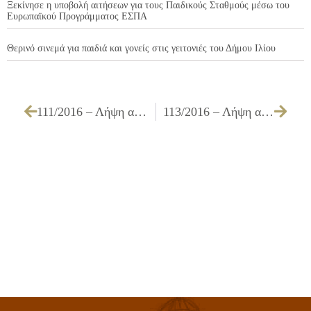
Ξεκίνησε η υποβολή αιτήσεων για τους Παιδικούς Σταθμούς μέσω του
Ευρωπαϊκού Προγράμματος ΕΣΠΑ
Θερινό σινεμά για παιδιά και γονείς στις γειτονιές του Δήμου Ιλίου
111/2016 – Λήψη απόφασης για τον έλεγχο επικαιροποιημένων δικαιολογητικών συμμετοχής του μειοδότη του έργου: «ΓΕΝΙΚΗ ΣΥΝΤΗΡΗΣΗ ΣΧΟΛΙΚΩΝ ΚΤΙΡΙΩΝ ΕΡΓ. Δ2/15»
113/2016 – Λήψη απόφασης για την έγκριση διάθεσης πίστωσης ποσού 55.349,99 € για την κατασκευή του έργου «ΣΥΝΤΗΡΗΣΗ ΑΝΑΚΑΤΑΣΚΕΥΗ ΚΟΙΝΟΧΡΗΣΤΩΝ ΧΩΡΩΝ ΤΟΥ ΔΗΜΟΥ ΕΡΓ. Ε1/16»