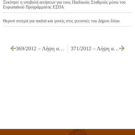
Ξεκίνησε η υποβολή αιτήσεων για τους Παιδικούς Σταθμούς μέσω του
Ευρωπαϊκού Προγράμματος ΕΣΠΑ
Θερινό σινεμά για παιδιά και γονείς στις γειτονιές του Δήμου Ιλίου
369/2012 – Λήψη απόφασης για την έγκριση του 2ου Ανακεφαλαιωτικού Τακτοποιητικού Πίνακα Εργασιών του έργου ΔΙΑΝΟΙΞΕΙΣ ΟΔΩΝ ΤΟΥ ΔΗΜΟΥ ΕΡΓ. Α4/09
371/2012 – Λήψη απόφασης για την έγκριση του 2ου Ανακεφαλαιωτικού Πίνακα & του 1ου ΠΚΤΜΝΕ του έργου ΕΠΕΚΤΑΣΗ – ΕΝΙΣΧΥΣΗ ΗΛΕΚΤΡΟΦΩΤΙΣΜΟΥ ΟΔΩΝ ΚΑΙ ΚΟΙΝΟΧΡΗΣΤΩΝ ΧΩΡΩΝ ΕΡΓ. Η2/11