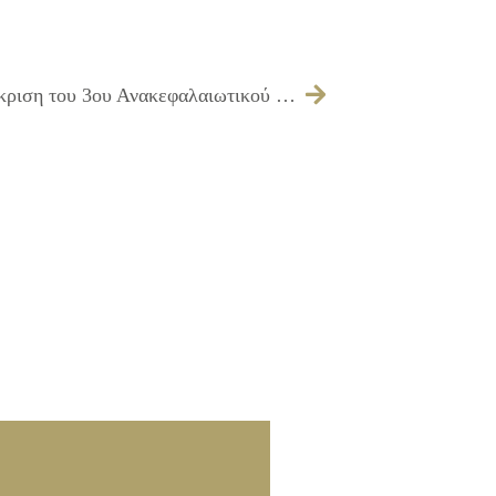
286/2014 – Λήψη απόφασης για την έγκριση του 3ου Ανακεφαλαιωτικού Πίνακα (Τελικού – Τακτοποιητικού) του έργου ΔΙΑΜΟΡΦΩΣΗ ΔΙΑΝΟΙΧΘΕΝΤΩΝ ΟΔΩΝ ΕΡΓ. Α2/12