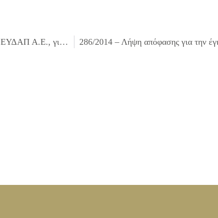
284/2014 – Λήψη απόφασης για επιβολή προστίμου στην ΕΥΔΑΠ Α.Ε., για εκσκαφές από οργανισμούς κοινής ωφελείας, σύμφωνα με το άρθρο 26 του Κανονισμού Προστασίας του Περιβάλλοντος