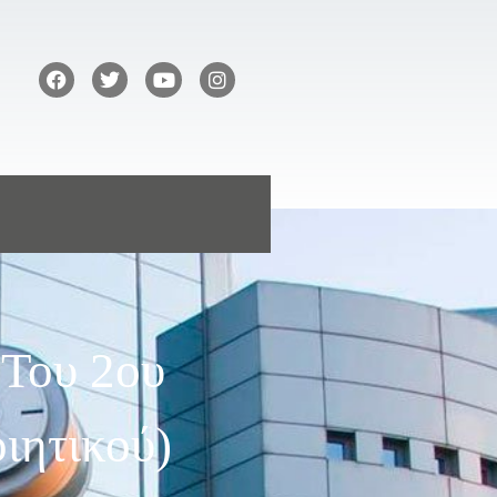
 Του 2ου
ιητικού)