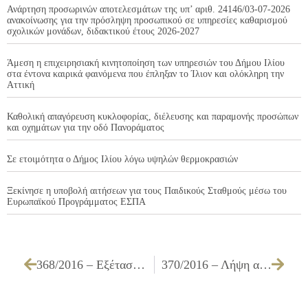
Ανάρτηση προσωρινών αποτελεσμάτων της υπ’ αριθ. 24146/03-07-2026
ανακοίνωσης για την πρόσληψη προσωπικού σε υπηρεσίες καθαρισμού
σχολικών μονάδων, διδακτικού έτους 2026-2027
Άμεση η επιχειρησιακή κινητοποίηση των υπηρεσιών του Δήμου Ιλίου
στα έντονα καιρικά φαινόμενα που έπληξαν το Ίλιον και ολόκληρη την
Αττική
Καθολική απαγόρευση κυκλοφορίας, διέλευσης και παραμονής προσώπων
και οχημάτων για την οδό Πανοράματος
Σε ετοιμότητα ο Δήμος Ιλίου λόγω υψηλών θερμοκρασιών
Ξεκίνησε η υποβολή αιτήσεων για τους Παιδικούς Σταθμούς μέσω του
Ευρωπαϊκού Προγράμματος ΕΣΠΑ
368/2016 – Εξέταση ένστασης κατά της υπ’ αριθμ. 314/2016 Α.Δ.Σ.
370/2016 – Λήψη απόφασης για την απένταξη δαπανών από την κατανομή των πιστώσεων της ΣΑΤΑ