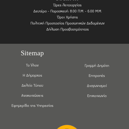
Ώρες λειτουργίας
Δευτέρα - Παρασκευή: 8.00 Π.Μ. - 6.00 Μ.Μ.
Όροι Χρήσης
Πολιτική Προστασίας Προσωπικών Δεδομένων
Δήλωση Προσβασιμότητας
Sitemap
Το Ίλιον
Γραμμή Δημότη
Η Δήμαρχος
Επιτροπές
Δελτία Τύπου
Διαγωνισμοί
Ανακοινώσεις
Επικοινωνία
Εφημερίδα της Υπηρεσίας