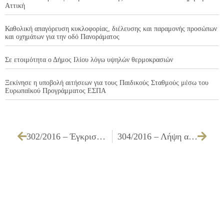
Αττική
Καθολική απαγόρευση κυκλοφορίας, διέλευσης και παραμονής προσώπων
και οχημάτων για την οδό Πανοράματος
Σε ετοιμότητα ο Δήμος Ιλίου λόγω υψηλών θερμοκρασιών
Ξεκίνησε η υποβολή αιτήσεων για τους Παιδικούς Σταθμούς μέσω του
Ευρωπαϊκού Προγράμματος ΕΣΠΑ
302/2016 – Έγκριση διενέργειας, διάθεσης ποσού 1.550,00 € συμπεριλαμβανομένου ΦΠΑ 24% και καθορισμός τρόπου εκτέλεσης εκδήλωσης ευαισθητοποίησης στο πλαίσιο λειτουργίας της Δημοτικής Επιτροπής Ισότητας, που θα πραγματοποιηθεί στις 14.09.2016 στο θέατρο του Πάρκου «Αντώνης Τρίτσης»
304/2016 – Λήψη απόφασης για υλοτομία ή μη δένδρων σε διάφορα σημεία του Δήμου μας