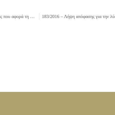
181/2016 – Λήψη απόφασης για τη ματαίωση δημοπρασίας που αφορά τη μίσθωση οικήματος προς χρήση τους ως αποθήκη των συνεργείων του Δήμου