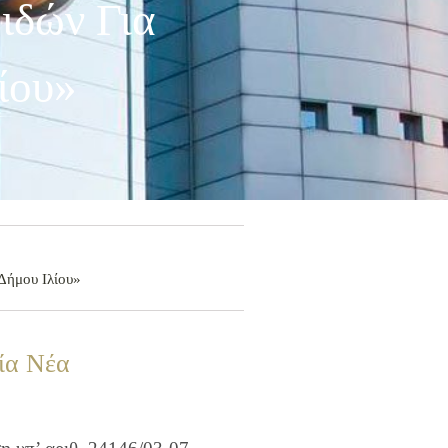
ιδών Για
ίου»
 Δήμου Ιλίου»
ία Νέα