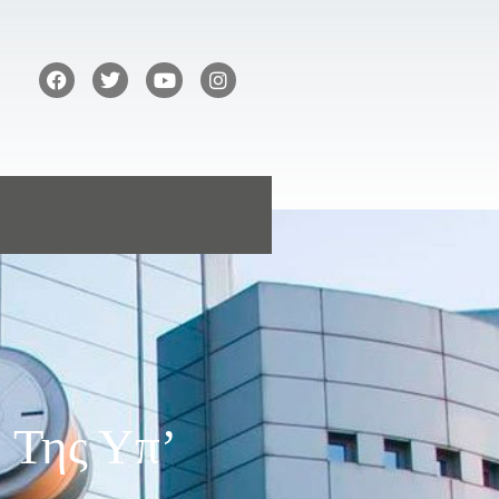
 Της Υπ’