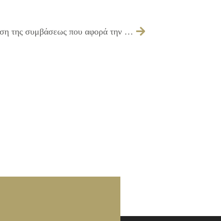
183/2016 – Λήψη απόφασης για την λύση της συμβάσεως που αφορά την υπηρεσία «Ετήσια συντήρηση των τηλεφωνικών κέντρων σε Δημοτικά Κτίρια»