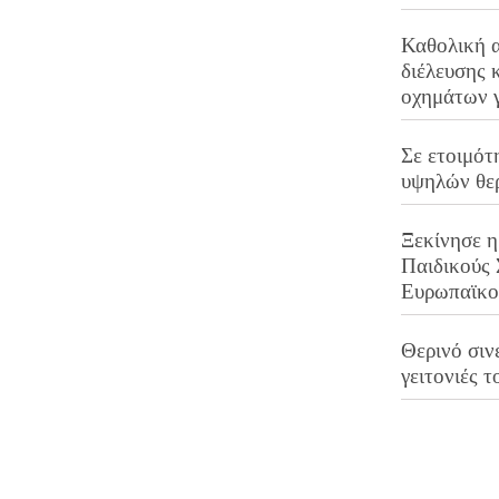
Καθολική 
διέλευσης 
οχημάτων 
Σε ετοιμότ
υψηλών θε
Ξεκίνησε η
Παιδικούς
Ευρωπαϊκ
Θερινό σινε
γειτονιές τ