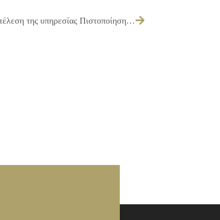
346/2018 – Λήψη απόφασης για την εκτέλεση της υπηρεσίας Πιστοποίηση Συστήματος Διαχείρισης Ποιότητας (ΕΒΕΤΑΜ)