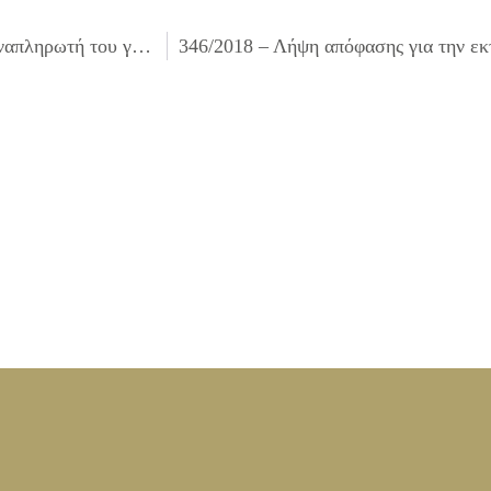
344/2018 – Ορισμός ορκωτού ελεγκτή λογιστή και του αναπληρωτή του για τον έλεγχο των οικονομικών καταστάσεων του Δήμου έτους 2018