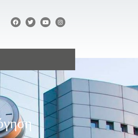
όγηση