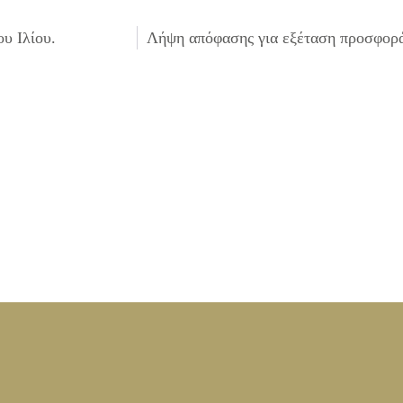
υ Ιλίου.