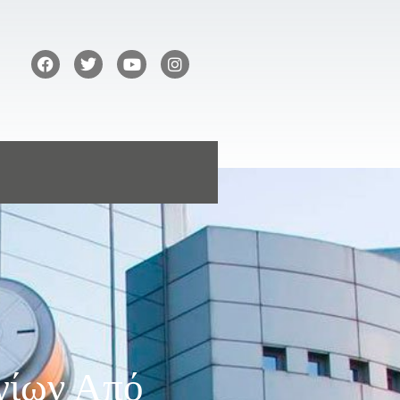
γίων Από