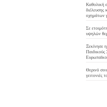
Καθολική 
διέλευσης 
οχημάτων 
Σε ετοιμότ
υψηλών θε
Ξεκίνησε η
Παιδικούς
Ευρωπαϊκ
Θερινό σινε
γειτονιές τ