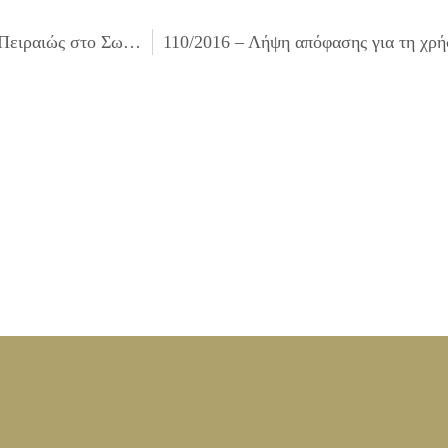
108/2016 – Αποδοχή ποσού 5.000,00 € από την Τράπεζα Πειραιώς στο Σωματείο Εργαζομένων του Δήμου Ιλίου