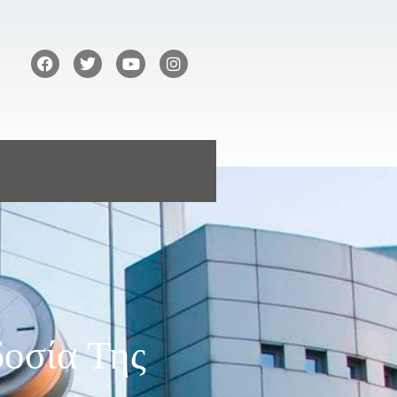
οσία Της