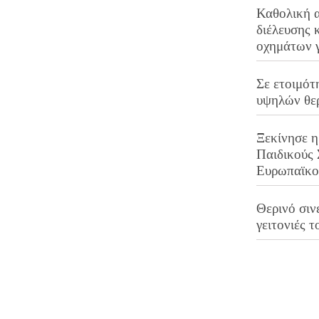
Καθολική 
διέλευσης 
οχημάτων 
Σε ετοιμότ
υψηλών θε
Ξεκίνησε η
Παιδικούς
Ευρωπαϊκ
Θερινό σινε
γειτονιές τ