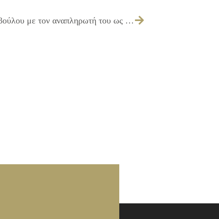
017/2017 – Ορισμός 1 Δημοτικού Συμβούλου με τον αναπληρωτή του ως Μέλος της Επιτροπής κρίσεως αυθαιρέτων κτισμάτων, σύμφωνα με το Ν. 1337/83, για τα έτη 2017-2018