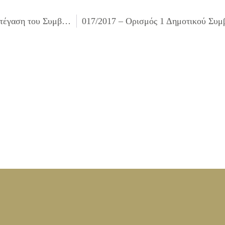
015/2017 – Μίσθωση οικήματος προς χρήση του για τη στέγαση του Συμβουλευτικού Κέντρου Κ.Ε.Θ.Ε.Α. Δήμου Ιλίου