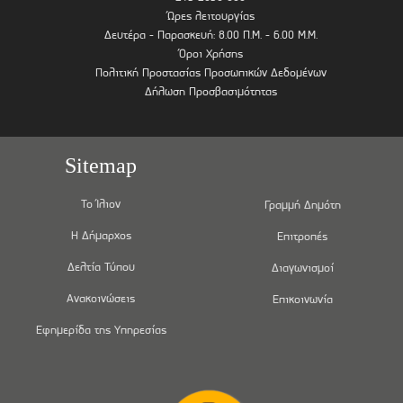
Ώρες λειτουργίας
Δευτέρα - Παρασκευή: 8.00 Π.Μ. - 6.00 Μ.Μ.
Όροι Χρήσης
Πολιτική Προστασίας Προσωπικών Δεδομένων
Δήλωση Προσβασιμότητας
Sitemap
Το Ίλιον
Γραμμή Δημότη
Η Δήμαρχος
Επιτροπές
Δελτία Τύπου
Διαγωνισμοί
Ανακοινώσεις
Επικοινωνία
Εφημερίδα της Υπηρεσίας