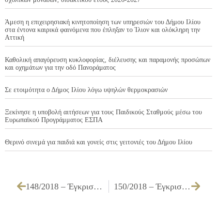
Άμεση η επιχειρησιακή κινητοποίηση των υπηρεσιών του Δήμου Ιλίου
στα έντονα καιρικά φαινόμενα που έπληξαν το Ίλιον και ολόκληρη την
Αττική
Καθολική απαγόρευση κυκλοφορίας, διέλευσης και παραμονής προσώπων
και οχημάτων για την οδό Πανοράματος
Σε ετοιμότητα ο Δήμος Ιλίου λόγω υψηλών θερμοκρασιών
Ξεκίνησε η υποβολή αιτήσεων για τους Παιδικούς Σταθμούς μέσω του
Ευρωπαϊκού Προγράμματος ΕΣΠΑ
Θερινό σινεμά για παιδιά και γονείς στις γειτονιές του Δήμου Ιλίου
148/2018 – Έγκριση πίστωσης για την «Προμήθεια σκουπών και φαρασιών του τμήματος σχεδιασμού αποκομιδής απορριμμάτων»
150/2018 – Έγκριση πίστωσης που αφορά στην «Προμήθεια γραφικής ύλης και φωτοαντιγραφικού χαρτιού, για το Διευρυμένο Κέντρο Κοινότητας Δήμου Ιλίου, έτους 2018»