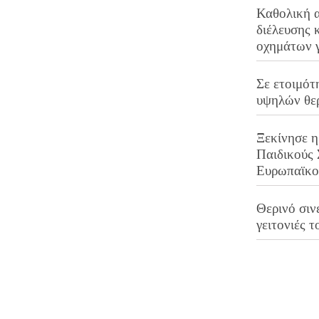
Καθολική 
διέλευσης 
οχημάτων 
Σε ετοιμότ
υψηλών θε
Ξεκίνησε η
Παιδικούς
Ευρωπαϊκ
Θερινό σινε
γειτονιές τ