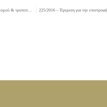
223/2016 – Λήψη απόφασης για αναμόρφωση προϋπολογισμού & τροποποίηση τεχνικού προγράμματος του Δήμου, οικονομικού έτους 2016