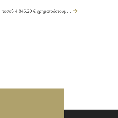
225/2016 – Έγκριση για την επιστροφή ποσού 4.846,20 € χρηματοδοτούμενου έργου «Τεχνική Βοήθεια του Δήμου Ιλίου»