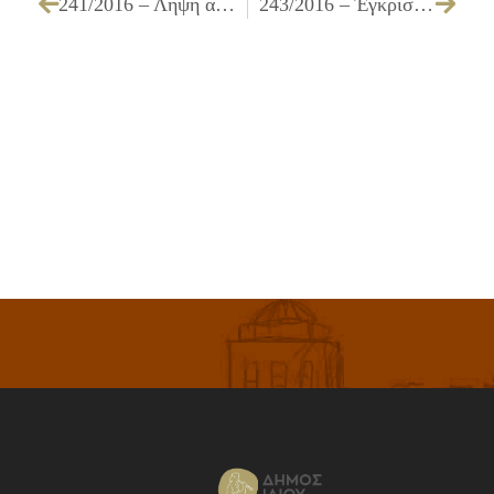
241/2016 – Λήψη απόφασης για προϋπολογισμού του Δήμου, οικονομικού έτους 2016
243/2016 – Έγκριση διενέργειας, τεχνικών προδιαγραφών, διάθεσης ποσού 2.356,00 € συμπεριλαμβανομένου ΦΠΑ 24% και καθορισμός τρόπου εκτέλεσης για την υπηρεσία «Μουσική συναυλία στην πλατεία Αγ. Φανουρίου του Δήμου Ιλίου στις 26.08.2016»