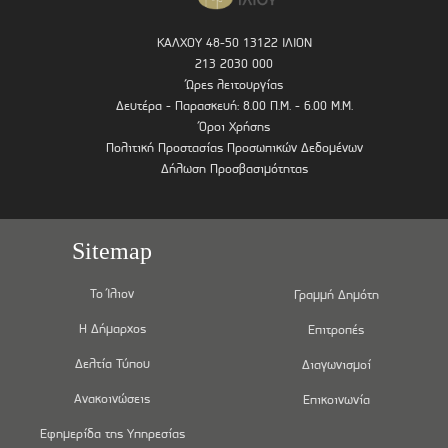
ΚΑΛΧΟΥ 48-50 13122 ΙΛΙΟΝ
213 2030 000
Ώρες λειτουργίας
Δευτέρα - Παρασκευή: 8.00 Π.Μ. - 6.00 Μ.Μ.
Όροι Χρήσης
Πολιτική Προστασίας Προσωπικών Δεδομένων
Δήλωση Προσβασιμότητας
Sitemap
Το Ίλιον
Γραμμή Δημότη
Η Δήμαρχος
Επιτροπές
Δελτία Τύπου
Διαγωνισμοί
Ανακοινώσεις
Επικοινωνία
Εφημερίδα της Υπηρεσίας