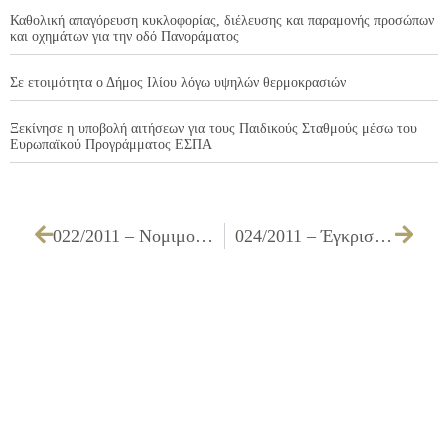
Καθολική απαγόρευση κυκλοφορίας, διέλευσης και παραμονής προσώπων
και οχημάτων για την οδό Πανοράματος
Σε ετοιμότητα ο Δήμος Ιλίου λόγω υψηλών θερμοκρασιών
Ξεκίνησε η υποβολή αιτήσεων για τους Παιδικούς Σταθμούς μέσω του
Ευρωπαϊκού Προγράμματος ΕΣΠΑ
022/2011 – Νομιμοποίηση δαπανών και απαλλαγή υπολόγου του διαχείρισης Παγίας Προκαταβολής οικονομικού έτους 2010
024/2011 – Έγκριση πίστωσης τεχνικών προδιαγραφών και καθορισμός τρόπου εκτέλεσης για την «Προμήθεια ειδών για εκδηλώσεις της Κοινωνικής Υπηρεσίας του Δήμου Ιλίου κατά το έτος 2011»