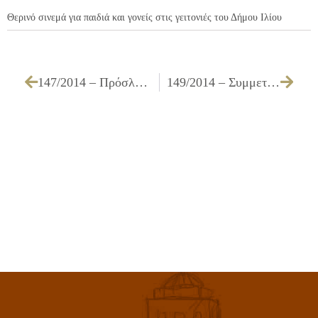
Θερινό σινεμά για παιδιά και γονείς στις γειτονιές του Δήμου Ιλίου
147/2014 – Πρόσληψη προσωπικού καθηγητών φυσικής αγωγής με σχέση εργασίας ιδιωτικού δικαίου ορισμένου χρόνου για τα προγράμματα Αθλητισμού για Όλους (ΠΑγΟ) 2014 – 2015
149/2014 – Συμμετοχή υπαλλήλων των Παιδικών & Βρεφονηπιακών Σταθμών του Δήμου στο Διεθνές Συνέδριο του ΠΑΣΥΒΝ που θα διεξαχθεί στις 4 – 5 & 6 Απριλίου στη Θεσσαλονίκη