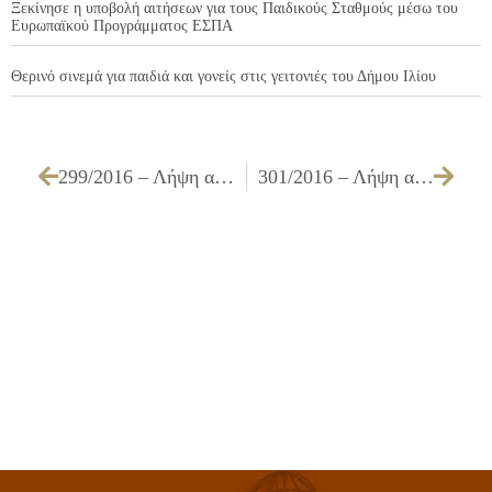
Ξεκίνησε η υποβολή αιτήσεων για τους Παιδικούς Σταθμούς μέσω του
Ευρωπαϊκού Προγράμματος ΕΣΠΑ
Θερινό σινεμά για παιδιά και γονείς στις γειτονιές του Δήμου Ιλίου
299/2016 – Λήψη απόφασης για την έγκριση του 1ου ΑΠΕ & του 1ου ΠΚΤΜΝΕ του έργου ΒΕΛΤΙΩΣΗ ΠΡΟΣΒΑΣΙΜΟΤΗΤΑΣ ΛΕΩΦΟΡΟΥ ΑΓ. ΦΑΝΟΥΡΙΟΥ ΓΙΑ ΤΗΝ ΑΣΦΑΛΗ ΠΡΟΣΒΑΣΗ ΠΕΖΩΝ & ΟΧΗΜΑΤΩΝ ΠΡΟΣ ΤΟΥΣ ΔΙΑΜΟΡΦΩΜΕΝΟΥΣ ΧΩΡΟΥΣ ΠΡΑΣΙΝΟΥ ΚΑΙ ΧΩΡΟ ΥΠΑΙΘΡΙΑΣ ΣΤΑΘΜΕΥΣΗΣ (Ο.Τ. 2146Α και 2057Α πρώην 20ο Δημοτικό Σχολείο)
301/2016 – Λήψη απόφασης συμμετοχής του Δήμου Ιλίου, στην υπ’ αρ. πρωτ. 2746/13-7-2016 με κωδικό ΑΤΤ025 Α/Α ΟΠΣ: 1662 Πρόσκληση της Ειδικής Υπηρεσίας Διαχείρισης Ε.Π. Περιφέρειας Αττικής, για την Υποβολή Προτάσεων στο Επιχειρησιακό Πρόγραμμα «Αττική» 2014-2020 Άξονας Προτεραιότητας (09), ο οποίος συγχρηματοδοτείται από το ΕΚΤ, με τίτλο: «Κέντρα Κοινότητας»