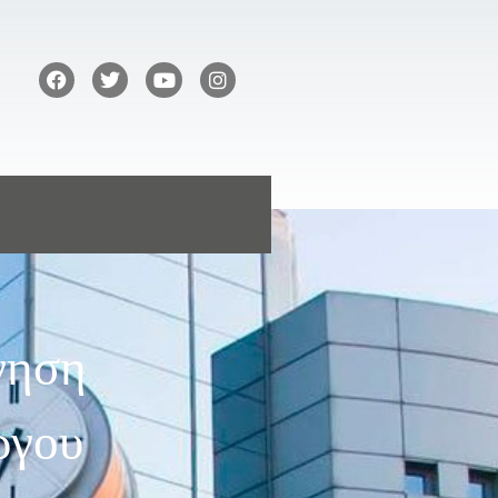
γηση
ργου