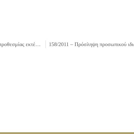
156/2011 – Λήψη απόφασης για τη χορήγηση παράτασης προθεσμίας εκτέλεσης του έργου ΚΑΤΑΣΚΕΥΗ ΑΣΦΑΛΤΟΤΑΠΗΤΑ ΟΔΩΝ ΤΟΥ ΔΗΜΟΥ ΕΡΓ. Α3/10