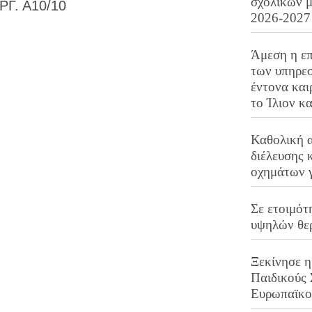
σχολικών μ
Γ. Α10/10
2026-2027
Άμεση η επ
των υπηρεσ
έντονα και
το Ίλιον κ
Καθολική 
διέλευσης 
οχημάτων 
Σε ετοιμότ
υψηλών θε
Ξεκίνησε η
Παιδικούς
Ευρωπαϊκ