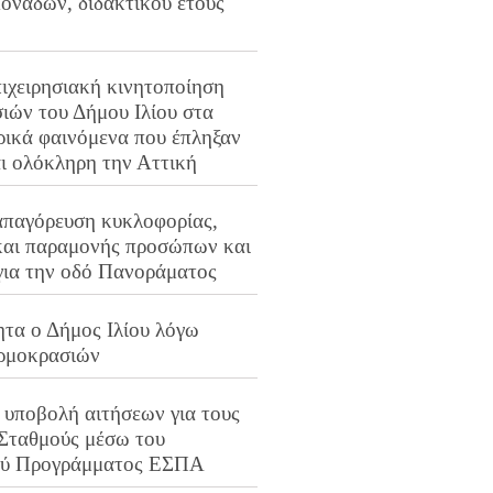
ονάδων, διδακτικού έτους
ιχειρησιακή κινητοποίηση
ιών του Δήμου Ιλίου στα
ρικά φαινόμενα που έπληξαν
αι ολόκληρη την Αττική
απαγόρευση κυκλοφορίας,
και παραμονής προσώπων και
για την οδό Πανοράματος
ητα ο Δήμος Ιλίου λόγω
ρμοκρασιών
 υποβολή αιτήσεων για τους
 Σταθμούς μέσω του
ού Προγράμματος ΕΣΠΑ