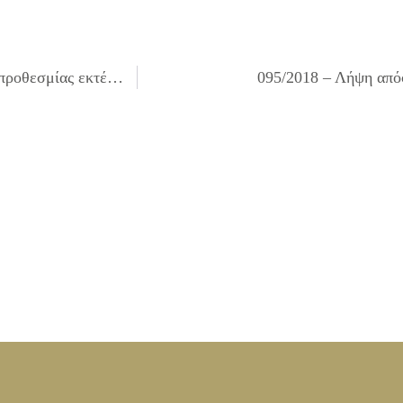
093/2018 – Λήψη απόφασης για τη χορήγηση παράτασης προθεσμίας εκτέλεσης του έργου με τίτλο ΣΥΝΤΗΡΗΣΗ ΚΤΙΡΙΑΚΩΝ ΕΓΚΑΤΑΣΤΑΣΕΩΝ ΒΡΕΦΟΝΗΠΙΑΚΩΝ ΣΤΑΘΜΩΝ – ΚΑΠΗ ΤΟΥ ΔΗΜΟΥ
095/2018 – Λήψη από