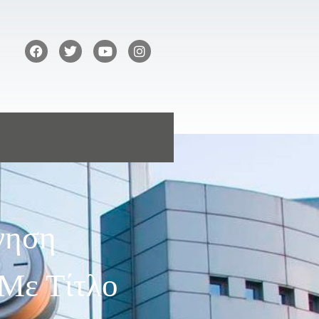
γηση
Με Τίτλο