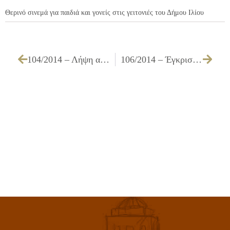
Θερινό σινεμά για παιδιά και γονείς στις γειτονιές του Δήμου Ιλίου
104/2014 – Λήψη απόφασης για ανανέωση στάθμευσης (ΑμεΑ) του εξυπηρετούντα ατόμου με αναπηρία (ΑμεΑ)
106/2014 – Έγκριση διενέργειας, πίστωσης για την «Προμήθεια στεφανιών για διάφορες εκδηλώσεις – δεξιώσεις – εθνικές ή τοπικές εορτές του Δήμου μας»