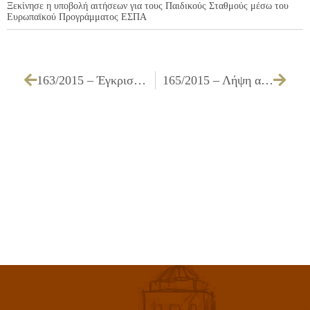
Ξεκίνησε η υποβολή αιτήσεων για τους Παιδικούς Σταθμούς μέσω του
Ευρωπαϊκού Προγράμματος ΕΣΠΑ
163/2015 – Έγκριση πρακτικού της επιτροπής αξιολόγησης και βαθμολόγησης προσφορών, για την υλοποίηση του προγράμματος: «Προσφορά έτοιμου φαγητού χαμηλού κόστους – ΚΟΙΝΩΝΙΚΗ ΚΟΥΖΙΝΑ »
165/2015 – Λήψη απόφασης για τη συγκρότηση της Επιτροπής Διαγωνισμού, για τη διεξαγωγή δημοπρασιών έργων, για το έτος 2015 και για έργα προϋπολογισμού κάτω από το ανώτατο όριο της 2ης τάξης του ΜΕΕΠ