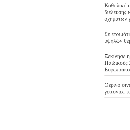
Καθολική 
διέλευσης 
οχημάτων 
Σε ετοιμότ
υψηλών θε
Ξεκίνησε η
Παιδικούς
Ευρωπαϊκ
Θερινό σινε
γειτονιές τ