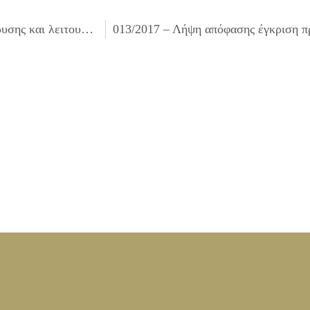
011/2017 – Λήψη απόφασης για αντικατάσταση άδειας ίδρυσης και λειτουργίας καταστημάτων υγειονομικού ενδιαφέροντος