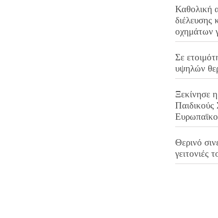
Καθολική 
διέλευσης 
οχημάτων 
Σε ετοιμότ
υψηλών θε
Ξεκίνησε η
Παιδικούς
Ευρωπαϊκ
Θερινό σινε
γειτονιές τ