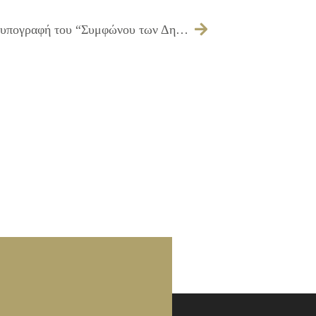
23/02/2010 Δελτίο Τύπου με θέμα την υπογραφή του “Συμφώνου των Δημάρχων” για την κλιματική αλλαγή από το Δήμαρχο Ιλίου, κ. Νίκο Ζενέτο