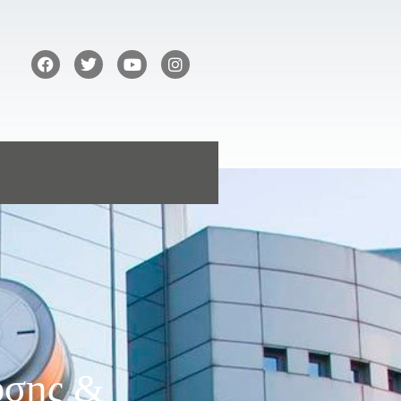
υσης &