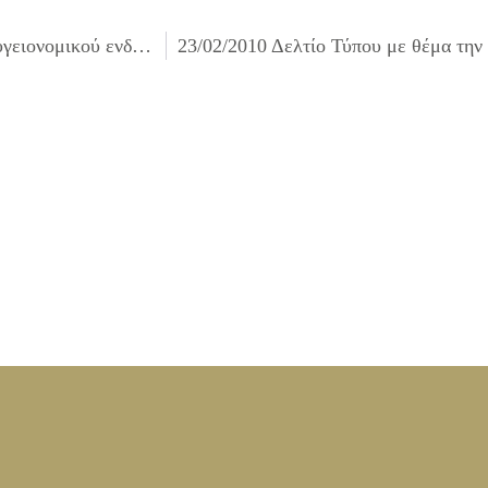
Λήψη απόφασης για προέγκριση ίδρυσης καταστημάτων υγειονομικού ενδιαφέροντος