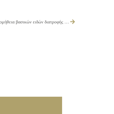
316/2011 – Λήψη απόφασης για την προμήθεια βασικών ειδών διατροφής μέσω διατακτικών, τα οποία θα διανεμηθούν σε οικονομικά αδύνατους κατοίκους του Δήμου, εν όψει των εορτών των Χριστουγέννων