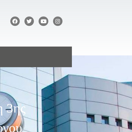
η 3ης
ργου