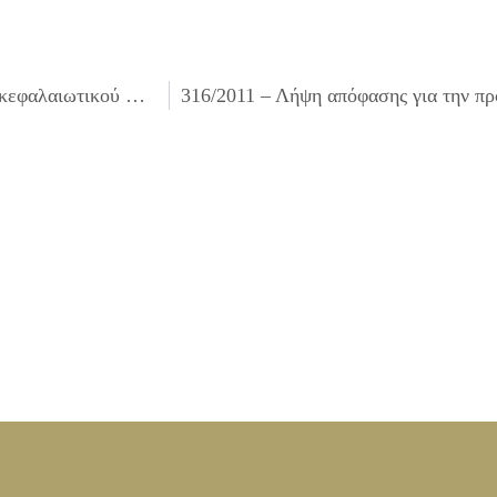
314/2011 – Λήψη απόφασης για την έγκριση του 2ου Ανακεφαλαιωτικού Πίνακα (Τακτοποιητικού) του έργου ΣΥΝΤΗΡΗΣΗ – ΑΝΑΚΑΤΑΣΚΕΥΗ ΠΕΖΟΔΡΟΜΙΩΝ ΓΙΑ ΤΗ ΒΕΛΤΙΩΣΗ ΤΗΣ ΠΡΟΣΒΑΣΙΜΟΤΗΤΑΣ ΤΟΥΣ