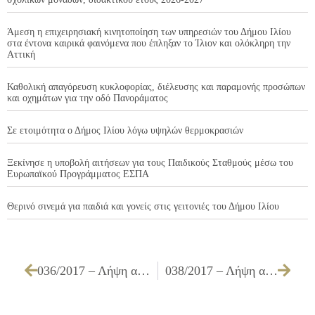
Άμεση η επιχειρησιακή κινητοποίηση των υπηρεσιών του Δήμου Ιλίου
στα έντονα καιρικά φαινόμενα που έπληξαν το Ίλιον και ολόκληρη την
Αττική
Καθολική απαγόρευση κυκλοφορίας, διέλευσης και παραμονής προσώπων
και οχημάτων για την οδό Πανοράματος
Σε ετοιμότητα ο Δήμος Ιλίου λόγω υψηλών θερμοκρασιών
Ξεκίνησε η υποβολή αιτήσεων για τους Παιδικούς Σταθμούς μέσω του
Ευρωπαϊκού Προγράμματος ΕΣΠΑ
Θερινό σινεμά για παιδιά και γονείς στις γειτονιές του Δήμου Ιλίου
036/2017 – Λήψη απόφασης για αντικατάσταση άδειας ίδρυσης καταστημάτων υγειονομικού ενδιαφέροντος
038/2017 – Λήψη απόφασης για χορήγηση αδειών ίδρυσης και λειτουργίας καταστημάτων υγειονομικού ενδιαφέροντος