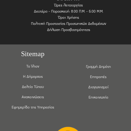
Ώρες λειτουργίας
Δευτέρα - Παρασκευή: 8.00 Π.Μ. - 6.00 Μ.Μ.
Όροι Χρήσης
Πολιτική Προστασίας Προσωπικών Δεδομένων
Δήλωση Προσβασιμότητας
Sitemap
Το Ίλιον
Γραμμή Δημότη
Η Δήμαρχος
Επιτροπές
Δελτία Τύπου
Διαγωνισμοί
Ανακοινώσεις
Επικοινωνία
Εφημερίδα της Υπηρεσίας