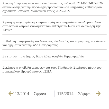
Ανάρτηση προσωρινών αποτελεσμάτων της υπ’ αριθ. 24146/03-07-2026
ανακοίνωσης για την πρόσληψη προσωπικού σε υπηρεσίες καθαρισμού
σχολικών μονάδων, διδακτικού έτους 2026-2027
Άμεση η επιχειρησιακή κινητοποίηση των υπηρεσιών του Δήμου Ιλίου
στα έντονα καιρικά φαινόμενα που έπληξαν το Ίλιον και ολόκληρη την
Αττική
Καθολική απαγόρευση κυκλοφορίας, διέλευσης και παραμονής προσώπων
και οχημάτων για την οδό Πανοράματος
Σε ετοιμότητα ο Δήμος Ιλίου λόγω υψηλών θερμοκρασιών
Ξεκίνησε η υποβολή αιτήσεων για τους Παιδικούς Σταθμούς μέσω του
Ευρωπαϊκού Προγράμματος ΕΣΠΑ
113/2014 – Σφράγιση, του καταστήματος «ΕΠΙΧΕΙΡΗΣΗ ΜΑΖΙΚΗΣ ΕΣΤΙΑΣΗΣ ΠΡΟΧΕΙΡΟΥ ΓΕΥΜΑΤΟΣ» ιδιοκτησίας Δ. & Π. ΤΕΡΖΗ Ο.Ε., επί της οδού Σπ. Μουστακλή 23, εντός του Πάρκου Περιβαλλοντικής Ευαισθητοποίησης «ΑΝΤΩΝΗΣ ΤΡΙΤΣΗΣ», στο Ίλιον, λόγω στέρησης της νόμιμης άδειας λειτουργίας της αρμόδιας αρχής
115/2014 – Σύμφωνη γνώμη επί της προτεινόμενης κυκλοφοριακής μελέτης της ΛΑΜΔΑ ΤΕΧΝΙΚΗ ΑΕ Α.Τ.Ε. που αφορά προσωρινές κυκλοφοριακές ρυθμίσεις λόγω αποκλεισμού τμημάτων των οδών Ραδιοφωνίας, Αιακού, Σπερχειού, Επτανήσου και Ν. Ζέρβα στα πλαίσια του έργου που αφορά τη διάνοιξη της Λεωφόρου Θηβών, ως αναλυτικά ανωτέρω αναφέρεται.