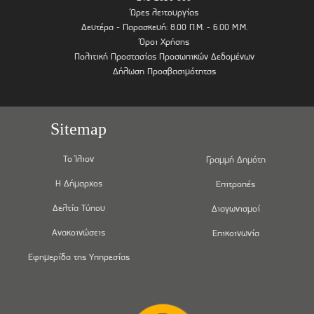
Ώρες λειτουργίας
Δευτέρα - Παρασκευή: 8.00 Π.Μ. - 6.00 Μ.Μ.
Όροι Χρήσης
Πολιτική Προστασίας Προσωπικών Δεδομένων
Δήλωση Προσβασιμότητας
Sitemap
Το Ίλιον
Γραμμή Δημότη
Η Δήμαρχος
Επιτροπές
Δελτία Τύπου
Διαγωνισμοί
Ανακοινώσεις
Επικοινωνία
Εφημερίδα της Υπηρεσίας