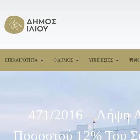
ΕΠΙΚΑΙΡΟΤΗΤΑ
Ο ΔΗΜΟΣ
ΥΠΗΡΕΣΙΕΣ
ΨΗΦΙ
471/2016 – Λήψη 
Ποσοστού 12% Του Συ