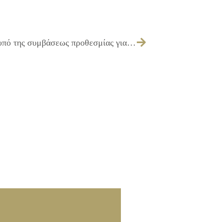
472/2016 – Παράταση της οριζόμενης υπό της συμβάσεως προθεσμίας για την «Προμήθεια καυσίμων και λιπαντικών έτους 2016»