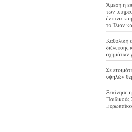
Άμεση η επ
των υπηρεσ
έντονα και
το Ίλιον κ
Καθολική 
διέλευσης 
οχημάτων 
Σε ετοιμότ
υψηλών θε
Ξεκίνησε η
Παιδικούς
Ευρωπαϊκ