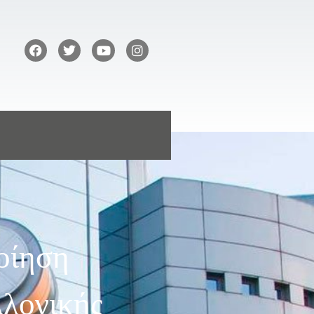
οίηση
λογικής