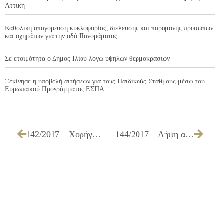
Αττική
Καθολική απαγόρευση κυκλοφορίας, διέλευσης και παραμονής προσώπων
και οχημάτων για την οδό Πανοράματος
Σε ετοιμότητα ο Δήμος Ιλίου λόγω υψηλών θερμοκρασιών
Ξεκίνησε η υποβολή αιτήσεων για τους Παιδικούς Σταθμούς μέσω του
Ευρωπαϊκού Προγράμματος ΕΣΠΑ
142/2017 – Χορήγηση έκτακτου οικονομικού βοηθήματος σε άπορη οικογένεια του Δήμου Ιλίου
144/2017 – Λήψη απόφασης για υλοτομία ή μη δένδρων σε διάφορα σημεία του Δήμου μας