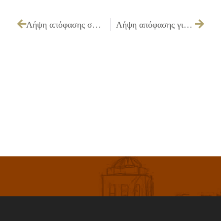
Λήψη απόφασης σφράγιση του καταστήματος ΜΠΟΥΓΑΤΣΑΔΙΚΟ ΓΙΑ ΠΕΡΑΣΤΙΚΟΥΣ & ΟΡΘΙΟΥΣ ιδιοκτησίας ΓΚΟΥΒΕΡΟΥ ΑΝΔΡΕΑ του ΙΩΑΝΝΗ επί της Λ. Χασιάς 151, στο Ίλιον, λόγω στέρησης της νόμιμης άδειας λειτουργίας της αρμόδιας αρχής
Λήψη απόφασης για την έγκριση διάθεσης πίστωσης ποσού 53.500,00 € (με ΦΠΑ) για την κατασκευή του έργου «ΑΝΑΚΑΙΝΙΣΗ ΧΡΩΜΑΤΙΣΜΩΝ ΣΧΟΛΙΚΩΝ ΚΤΙΡΙΩΝ ΕΡΓΟΛΑΒΙΑΣ Δ3/10»